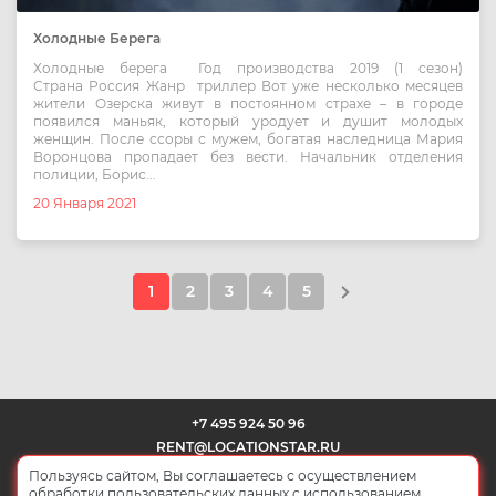
Холодные Берега
Холодные берега Год производства 2019 (1 сезон)
Страна Россия Жанр триллер Вот уже несколько месяцев
жители Озерска живут в постоянном страхе – в городе
появился маньяк, который уродует и душит молодых
женщин. После ссоры с мужем, богатая наследница Мария
Воронцова пропадает без вести. Начальник отделения
полиции, Борис...
20 Января 2021
1
2
3
4
5
+7 495 924 50 96
RENT@LOCATIONSTAR.RU
Пользуясь сайтом, Вы соглашаетесь с осуществлением
обработки пользовательских данных с использованием