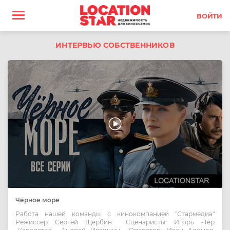
ВОЙТИ
ИНТЕРВЬЮ СОБСТВЕННИКОВ
Чёрное море
Работа нашей команды с кинокомпанией "Стармедиа"
Режиссер Сергей Щербин Сценаристы: Игорь -Тер