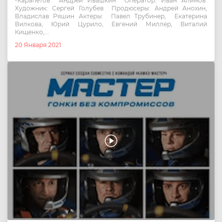
-Карапетов Андрей Ивашкин Оператор: Иван Алимов
Художник: Сергей Голубев Продюсеры: Андрей Анохин,
Владислав Ряшин Актеры: Павел Трубинер, Екатерина
Вилкова, Юрий Цурило, Евгений Миллер, Виталий
Кищенко,...
20 Января 2021