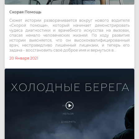
Скорая Помощь
Сюжет истории разворачивается вокруг нового водителя
«Скорой помощи», который начинает демонстрировать
чудеса диагностики и врачебного искусства на вызовах,
спасая немало человеческих жизней. По ходу развития
истории выясняется, что он высококвалифицированный
врач, несправедливо лишённый лицензии, и теперь его
задача - восстановить своё доброе имя и вернуться в...
20 Января 2021