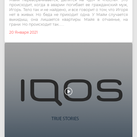
происходит, когда в аварии погибает ее гражданский муж,
Игорь. Тело так и не найдено, и все говорит о том, что Игоря
нет в живых. Но беда не приходит одна. У Майи случается
выкидыш, она лишается квартиры. Майя в отчаянье, на
грани. Но происходит так......
20 Января 2021