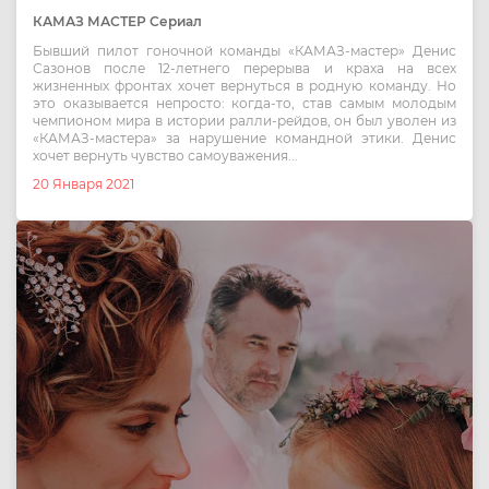
КАМАЗ МАСТЕР Сериал
Бывший пилот гоночной команды «КАМАЗ-мастер» Денис
Сазонов после 12-летнего перерыва и краха на всех
жизненных фронтах хочет вернуться в родную команду. Но
это оказывается непросто: когда-то, став самым молодым
чемпионом мира в истории ралли-рейдов, он был уволен из
«КАМАЗ-мастера» за нарушение командной этики. Денис
хочет вернуть чувство самоуважения...
20 Января 2021