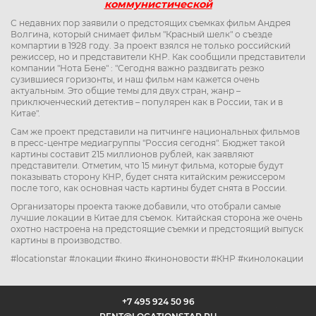
коммунистической
С недавних пор заявили о предстоящих съемках фильм Андрея
Волгина, который снимает фильм "Красный шелк" о съезде
компартии в 1928 году. За проект взялся не только российский
режиссер, но и представители КНР. Как сообщили представители
компании "Нота Бене" : "Сегодня важно раздвигать резко
сузившиеся горизонты, и наш фильм нам кажется очень
актуальным. Это общие темы для двух стран, жанр –
приключенческий детектив – популярен как в России, так и в
Китае".
Сам же проект представили на питчинге национальных фильмов
в пресс-центре медиагруппы "Россия сегодня". Бюджет такой
картины составит 215 миллионов рублей, как заявляют
представители. Отметим, что 15 минут фильма, которые будут
показывать сторону КНР, будет снята китайским режиссером
после того, как основная часть картины будет снята в России.
Организаторы проекта также добавили, что отобрали самые
лучшие локации в Китае для съемок. Китайская сторона же очень
охотно настроена на предстоящие съемки и предстоящий выпуск
картины в производство.
#locationstar #локации #кино #киноновости #КНР #кинолокации
+7 495 924 50 96