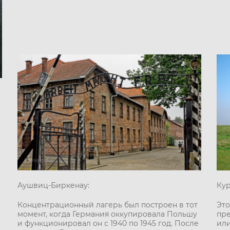
Аушвиц-Биркенау:
Кур
Концентрационный лагерь был построен в тот
Это
момент, когда Германия оккупировала Польшу
пре
и функционировал он с 1940 по 1945 год. После
или