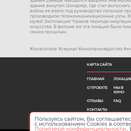
здании раньше находился фабрика эмалирова
здание выкупил Шиндлер, где стал выпускат
войны ее взяло под руководство польское пр
производили телекоммуникационные узлы. В 2
музей Экспозиция “Краков периода оккупаци
искусства. В фильме же эта локация была пок
своим прошлым.
#locationstar #сериал #кинопроизвдоство #
КАРТА САЙТА
ГЛАВНАЯ
ЛОКАЦИ
О ПРОЕКТЕ
МЫ В
КИНО
ОТЗЫВЫ
FAQ
КОНТАКТЫ
Пользуясь сайтом, Вы соглашаете
БЛОГ
с использованием Cookies в соотв
Политикой конфиденциальности.
.