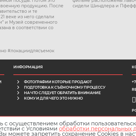
нной посуды. Потом это
фильме расположены лавочк
ь военную продукцию. После
сидели Шиндлера и Пфефф
авительство и те
1 веке из него сделали
и” и Музей современного
азана в соответствии со
кино #локациидлясъемок
ИНФОРМАЦИЯ
К
И
ФОТОГРАФИИ КОТОРЫЕ ПРОДАЮТ
+7
ПОДГОТОВКА К СЪЁМОЧНОМУ ПРОЦЕССУ
R
НА ЧТО СЛЕДУЕТ ОБРАТИТЬ ВНИМАНИЕ
КОМУ И ДЛЯ ЧЕГО ЭТО НУЖНО
P
сь с осуществлением обработки пользовательс
етствии с Условиями
обработки персональных 
 Вы можете запретить сохранение Cookies в на