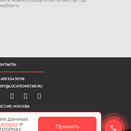
и и можно посидеть на тех местах, где
ерберга.
ОНТАКТЫ
 495 924 50 96
ENT@LOCATIONSTAR.RU
ОССИЯ, МОСКВА
ких данных
данных
и
Принять
стройках