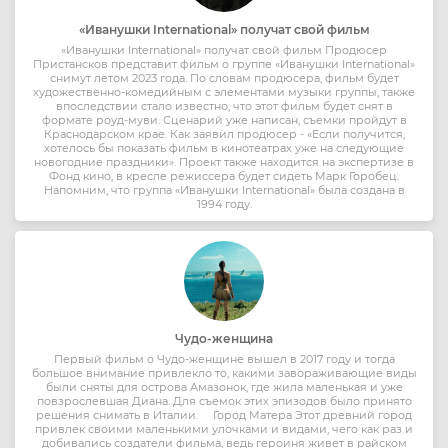
«Иванушки International» получат свой фильм
«Иванушки International» получат свой фильм Продюсер
Пристансков представит фильм о группе «Иванушки International»
снимут летом 2023 года. По словам продюсера, фильм будет
художественно-комедийным с элементами музыки группы, также
впоследствии стало известно, что этот фильм будет снят в
формате роуд-муви. Сценарий уже написан, съемки пройдут в
Краснодарском крае. Как заявил продюсер - «Если получится,
хотелось бы показать фильм в кинотеатрах уже на следующие
новогодние праздники». Проект также находится на экспертизе в
Фонд кино, в кресле режиссера будет сидеть Марк Горобец.
Напомним, что группа «Иванушки International» была создана в
1994 году.
Чудо-женщина
Первый фильм о Чудо-женщине вышел в 2017 году и тогда
большое внимание привлекло то, какими завораживающие виды
были сняты для острова Амазонок, где жила маленькая и уже
повзрослевшая Диана. Для съемок этих эпизодов было принято
решения снимать в Италии. Город Матера Этот древний город
привлек своими маленькими улочками и видами, чего как раз и
добивались создатели фильма, ведь героиня живет в райском