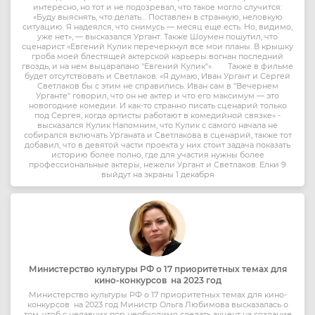
интересно, но тот и не подозревал, что такое могло случится:
«Буду выяснять, что делать… Поставлен в странную, неловкую
ситуацию. Я надеялся, что снимусь — месяц еще есть. Но, видимо,
уже нет», — высказался Ургант. Также Шоумен пошутил, что
сценарист «Евгений Кулик перечеркнул все мои планы. В крышку
гроба моей блестящей актерской карьеры вогнан последний
гвоздь, и на нем выцарапано "Евгений Кулик"». Также в фильме
будет отсутствовать и Светлаков: «Я думаю, Иван Ургант и Сергей
Светлаков бы с этим не справились. Иван сам в "Вечернем
Урганте" говорил, что он не актер и что его максимум — это
новогодние комедии. И как-то странно писать сценарий только
под Сергея, когда артисты работают в комедийной связке» -
высказался Кулик Напомним, что Кулик с самого начала не
собирался включать Урганата и Светлакова в сценарий, также тот
добавил, что в девятой части проекта у них стоит задача показать
историю более полно, где для участия нужны более
профессиональные актеры, нежели Ургант и Светлаков. Елки 9
выйдут на экраны 1 декабря
Министерство культуры РФ о 17 приоритетных темах для
кино-конкурсов на 2023 год
Министерство культуры РФ о 17 приоритетных темах для кино-
конкурсов на 2023 год Министр Ольга Любимова высказалась о
том, чтоб с недавних пор необходимо сделать акцент на создание