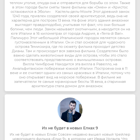
теплом уголке, откуда она и отправится для борьбы со злом. Также
в этом городе были сняты такие фильмы как «Омен» и «Христос
остановился в Эболи» Кастель-дель-Монте Этот древний замок
1240 года, привлек создателей своей архитектурой, ведь она не
характерна для построек 13 века. На фоне этого здания амазонки
выглядят правдоподобно, учитывая тот факт, что они больше
богини, чем люди. Замок называют охотничьим, а находится он на
юге Италии в 16 километрах от города Андрия, в «Terra di Bari».
Палинуро Этот небольшой Итальянский городок является самым
густонаселенным в Италии. Он и стал основой для чудесного
острова Темискира, где по сюжету фильма проходит детство
Дианы. Там и происходит вся завязка фильма. Создателям было
важно сделать живописные виды для острова, чтобы это стало
соответствовать представлению о вымышленных островах.
Вилла Чимброне Находится эта вилла в Равелло, на
Амальфитанском побережье южной Италии. Построена она в 11
веке и ее считают одним из самых красивых в Италии, потому что
оно открывает вид на морское побережье. В фильме же
запечатлели те самые мраморные бюсты 18 века, а старинная
архитектура стала домом для амазонок.
Их не будет в новых Елках 9
Их не будет в новых Елках Совсем недавно вышел новый трейлер
новогоднего фильма «Елки 9», в котором нет Ивана Урганта. Что