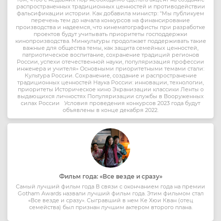
распространенных традиционных ценностей и противодействии
фальсификации истории. Как добавила министр: "Мы публикуем
перечень тем до начала конкурсов на финансирование
производства и надеемся, что кинематографисты при разработке
проектов будут учитывать приоритеты господдержки
кинопроизводства. Минкультуры продолжает поддерживать такие
важные для общества темы, как защита семейных ценностей,
патриотическое воспитание, сохранение традиций регионов
России, успехи отечественной науки, популяризация профессии
инженера и учителя» Основными приоритетными темами стали:
Культура России. Сохранение, создание и распространение
традиционных ценностей Наука России: инновации, технологии,
приоритеты Историческое кино Экранизации классики Ленты о
выдающихся личностях Популяризации службы в Вооруженных
силах России Условия проведения конкурсов 2023 года будут
объявлены в конце декабря 2022.
Фильм года: «Все везде и сразу»
Самый лучший фильм года В связи с окончанием года на премии
Gotham Awards назвали лучший фильм года. Этим фильмом стал
«Все везде и сразу». Сыгравший в нем Ке Хюи Кван (отец
семейства) был признан лучшим актером второго плана.