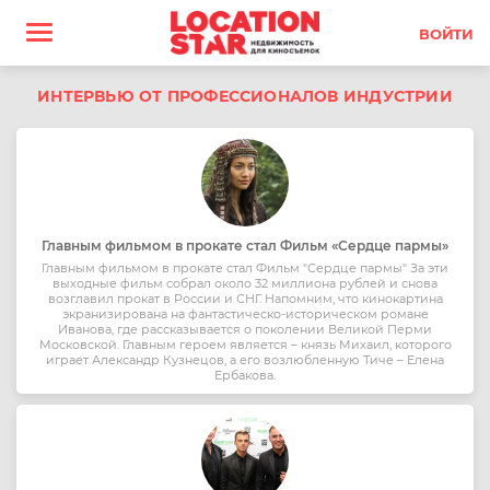
ВОЙТИ
ИНТЕРВЬЮ ОТ ПРОФЕССИОНАЛОВ ИНДУСТРИИ
Главным фильмом в прокате стал Фильм «Сердце пармы»
Главным фильмом в прокате стал Фильм "Сердце пармы" За эти
выходные фильм собрал около 32 миллиона рублей и снова
возглавил прокат в России и СНГ. Напомним, что кинокартина
экранизирована на фантастическо-историческом романе
Иванова, где рассказывается о поколении Великой Перми
Московской. Главным героем является – князь Михаил, которого
играет Александр Кузнецов, а его возлюбленную Тиче – Елена
Ербакова.