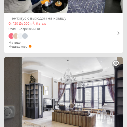
Пентхаус с выходом на крышу
2
От 120 До 200 м
., 6 этаж
Стиль: Современный
Мытищи
Медведково