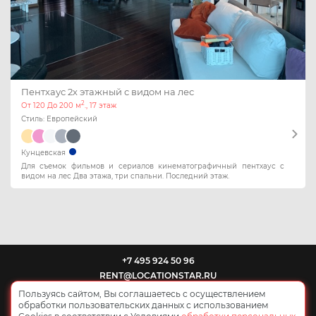
Пентхаус 2х этажный с видом на лес
2
От 120 До 200 м
., 17 этаж
Стиль: Европейский
Кунцевская
Для съемок фильмов и сериалов кинематографичный пентхаус с
видом на лес Два этажа, три спальни. Последний этаж.
+7 495 924 50 96
RENT@LOCATIONSTAR.RU
Пользуясь сайтом, Вы соглашаетесь с осуществлением
обработки пользовательских данных с использованием