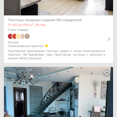
Пентхаус+видовая лоджия 550 квадратов
2
От 300 До 1000 м
., 38 этаж
Стиль: Модерн
Москва
Ломоносовский проспект
Просторный трёхэтажный пентхаус рядом с метро Ломоносовский
проспект, ЖК Воробьёвы горы. Просторная гостиная с камином и
роялем Petrof, огромная...