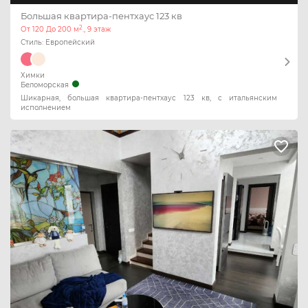
Большая квартира-пентхаус 123 кв
2
От 120 До 200 м
., 9 этаж
Стиль: Европейский
Химки
Беломорская
Шикарная, большая квартира-пентхаус 123 кв, с итальянским
исполнением