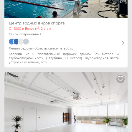
Центр водных видов спорта
2
От 1000 и Более м
., 2 этаж
Стиль: Современный
Ленинградская область, санкт-петербург
Бассейн из 5 плавательных дорожек длиной 25 метров и
глубоководной части ( глубина 30 метров). Глубоководная часть
устроена уступами, есть....