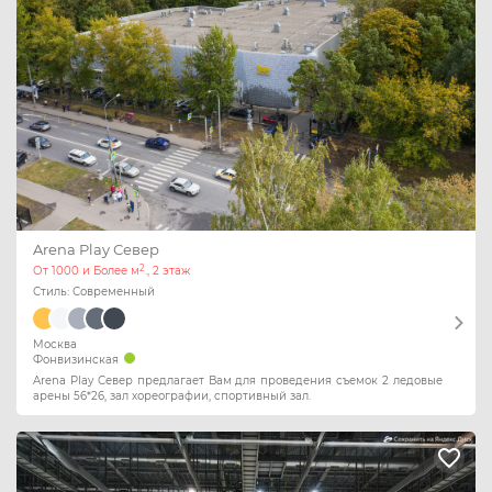
Arena Play Север
2
От 1000 и Более м
., 2 этаж
Стиль: Современный
Москва
Фонвизинская
Arena Play Север предлагает Вам для проведения съемок 2 ледовые
арены 56*26, зал хореографии, спортивный зал.