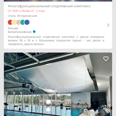
Многофункциональный спортивный комплекс
2
От 1000 и Более м
., 2 этаж
Стиль: Исторический
Москва
Багратионовская
Многофункциональный спортивный комплекс с двумя игровыми
залами 36 х 18 м с балконами (покрытие паркет - зал ретро и
терафлекс), двумя залами...