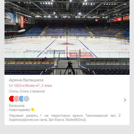
Арена Балашиха
2
От 1000 и Более м
., 3 этаж
Стиль: Стиль строения
Балашиха
Новогиреево
Ледовый дворец + на территории арены Тренажерный зал, 2
Хореографических зала, Зал бокса, Фойе(900м2).