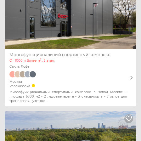
Многофункциональный спортивный комплекс
2
От 1000 и Более м
., 3 этаж
Стиль: Лофт
Москва
Рассказовка
Многофункциональный спортивный комплекс в Новой Москве. -
площадь 6700 м2 - 2 ледовые арены - 3 сквош-корта - 7 залов для
тренировок - уютное...